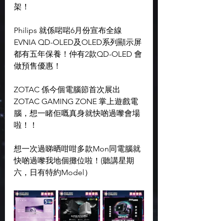
架！
Philips 就係啱啱6月份宣布全線
EVNIA QD-OLED及OLED系列顯示屏
都有五年保養！仲有2款QD-OLED 會
做預售優惠！
ZOTAC 係今個電腦節首次展出
ZOTAC GAMING ZONE 掌上遊戲電
腦，想一睹佢嘅真身就快啲過嚟會場
啦！！
想一次過睇晒咁咁多款Mon同電腦就
快啲過嚟我地個攤位啦！(聽講星期
六，日有特約Model）