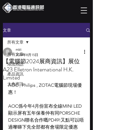
文章
所有文章
mkt
所有文章
2024年8月15日
【電腦節2024展商資訊】展位
潮流熱話
A23 Elletron International H.K.
產品資訊
Limited
大會資訊
AOC , Philips , ZOTAC電腦節現場優
惠！
AOC係今年4月份宣布全線MINI LED
顯示屏有五年保養仲有同PORSCHE 
DESIGN聯名合作嘅PD49!又點可以唔
過嚟睇下先全部都有會場限定優惠