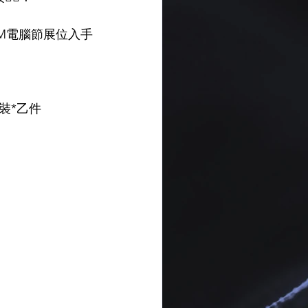
M電腦節展位入手
套裝*乙件