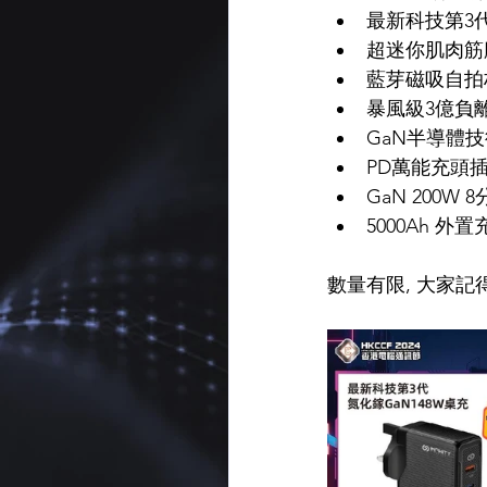
最新科技第3代
超迷你肌肉筋
藍芽磁吸自拍
暴風級3億負
GaN半導體
PD萬能充頭
GaN 200W 
5000Ah 外
數量有限, 大家