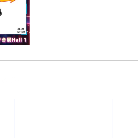
加入電腦節Club+
立即購票
©2026 The Chamber of Hong Kong Computer Industry Co. Ltd.