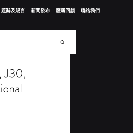
題辭及賜言
新聞發布
歷屆回顧
聯絡我們
J30,
ional