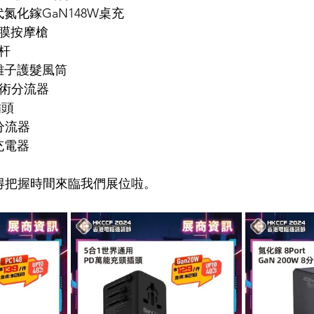
氮化鎵GaN148W桌充
膜按摩槍
杆
離子護髮風筒
技術分流器
插頭
8分流器
置充電器
記得把握時間來臨我們展位啦。