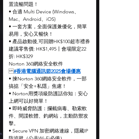
置流暢問題！
• 合適 Multi Device (Windows、
Mac、Android、iOS)
• 一套方案，全面保護兼優化，簡單
易用，安心又暢快！
• 產品啟動後,可回贈HK$100超市禮券
建議零售價: HK$1,495〡會場限定22
折: HK$329
Norton 360網絡安全軟件
#香港電腦通訊節2025會場優惠
• 揀Norton 360網絡安全軟件，一部
搞掂「安全+私隱」焦慮！
• Norton用獎項級防護話你知：安心
上網可以好簡單！
• 即時威脅防護：攔截病毒、勒索軟
件、間諜軟體、釣網站，主動防禦攻
擊。
• Secure VPN 加密網絡連線，隱藏IP
防追蹤（公共Wi-Fi必備）。