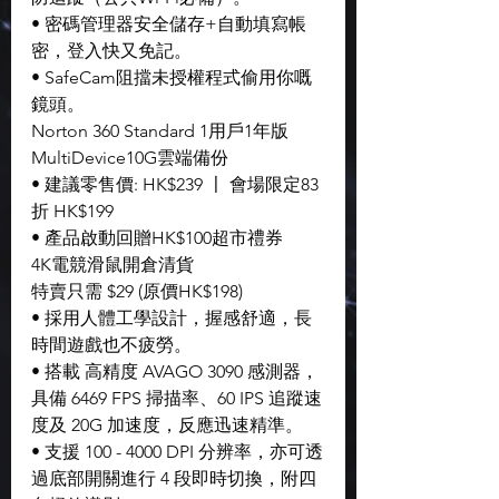
• 密碼管理器安全儲存+自動填寫帳
密，登入快又免記。
• SafeCam阻擋未授權程式偷用你嘅
鏡頭。
Norton 360 Standard 1用戶1年版
MultiDevice10G雲端備份
• 建議零售價: HK$239 〡 會場限定83
折 HK$199
• 產品啟動回贈HK$100超市禮券
4K電競滑鼠開倉清貨
特賣只需 $29 (原價HK$198)
• 採用人體工學設計，握感舒適，長
時間遊戲也不疲勞。
• 搭載 高精度 AVAGO 3090 感測器，
具備 6469 FPS 掃描率、60 IPS 追蹤速
度及 20G 加速度，反應迅速精準。
• 支援 100 - 4000 DPI 分辨率，亦可透
過底部開關進行 4 段即時切換，附四