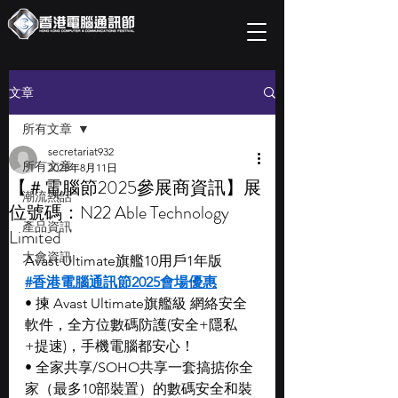
文章
所有文章
secretariat932
所有文章
2025年8月11日
【＃電腦節2025參展商資訊】展
潮流熱話
位號碼：N22 Able Technology
產品資訊
Limited
大會資訊
Avast Ultimate旗艦10用戶1年版
#香港電腦通訊節2025會場優惠
• 揀 Avast Ultimate旗艦級 網絡安全
軟件，全方位數碼防護(安全+隱私
+提速)，手機電腦都安心！
• 全家共享/SOHO共享一套搞掂你全
家（最多10部裝置）的數碼安全和裝