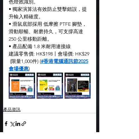
色燈效識別。
• 獨家演算法有效防止雙擊錯誤，提
升輸入精確度。
• 滑鼠底部採用 低摩擦 PTFE 腳墊，
滑動順暢、耐磨持久，可支撐高達 
250 公里移動距離。
• 產品配備 1.8 米耐用連接線
建議零售價: HK$198〡會場價: HK$29
 (限量1,000件) (
#香港電腦通訊節2025
會場優惠
)
產品資訊