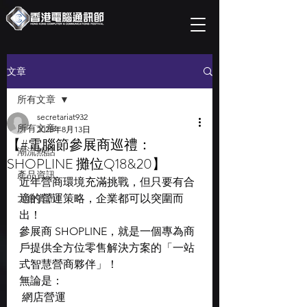
文章
所有文章
secretariat932
所有文章
2025年8月13日
【#電腦節參展商巡禮：
潮流熱話
SHOPLINE 攤位Q18&20】
產品資訊
近年營商環境充滿挑戰，但只要有合
大會資訊
適的營運策略，企業都可以突圍而
出！
參展商 SHOPLINE，就是一個專為商
戶提供全方位零售解決方案的「一站
式智慧營商夥伴」！
無論是：
 網店營運