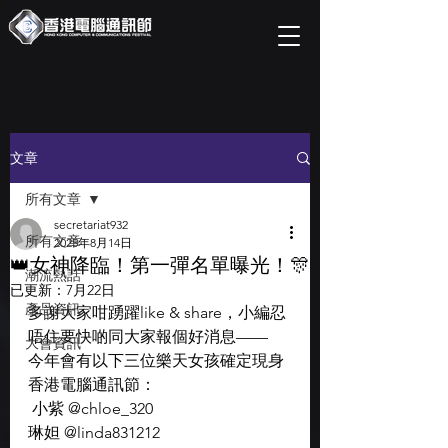
文章
所有文章
secretariat932
所有文章
2025年8月14日
👑女神降臨！第一彈名單曝光！🎊
潮流熱話
已更新：
7月22日
產品資訊
多謝大家咁踴躍like & share，小編忍
唔住要快啲同大家報個好消息——
大會資訊
今年會有以下三位樂天女孩確定現身
香港電腦通訊節：
 小紫 @chloe_320
琳妲 @linda831212