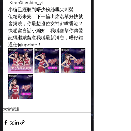
 Kira @iamkira_yt
小編已經聽到唔少粉絲嘅尖叫聲
但精彩未完，下一輪出席名單好快就
會揭曉，你最想邊位女神都嚟香港？
快啲留言話小編知，我哋會幫你傳聲
記得繼續留意我哋最新消息，唔好錯
過任何update！
大會資訊