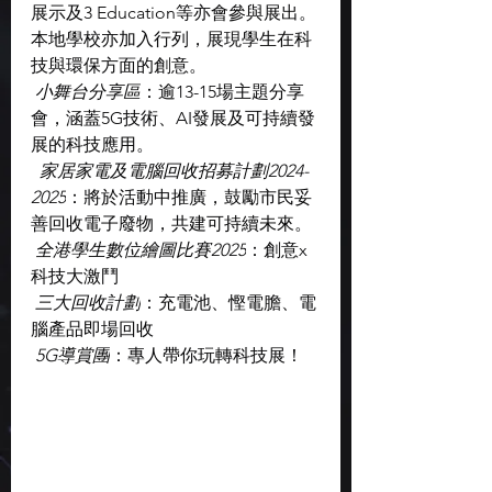
展示及3 Education等亦會參與展出。
本地學校亦加入行列，展現學生在科
技與環保方面的創意。
小舞台分享區
：逾13-15場主題分享
會，涵蓋5G技術、AI發展及可持續發
展的科技應用。
 家居家電及電腦回收招募計劃2024-
2025
：將於活動中推廣，鼓勵市民妥
善回收電子廢物，共建可持續未來。
全港學生數位繪圖比賽2025
：創意x
科技大激鬥
三大回收計劃
：充電池、慳電膽、電
腦產品即場回收  
5G導賞團
：專人帶你玩轉科技展！