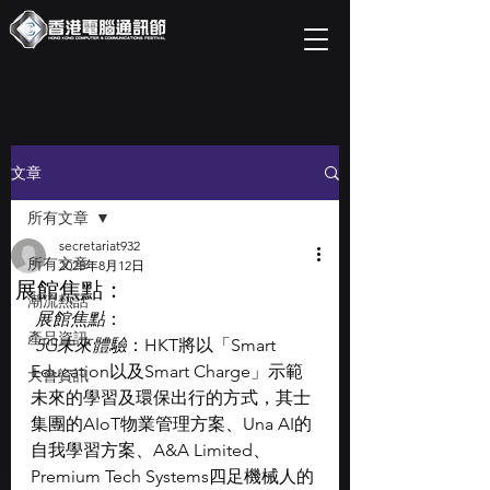
文章
所有文章
secretariat932
所有文章
2025年8月12日
展館焦點：
潮流熱話
展館焦點
：
產品資訊
5G未來體驗
：HKT將以「Smart 
Education以及Smart Charge」示範
大會資訊
未來的學習及環保出行的方式，其士
集團的AIoT物業管理方案、Una AI的
自我學習方案、A&A Limited、
Premium Tech Systems四足機械人的