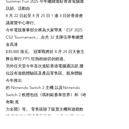
Summer Fun 2025 今年繼續進駐香港電腦通
訊節。活動由
8 月 22 日起至 8 月 25 日 1 連 4 日於香港會
議展覽中心舉行。
今年電競賽事部分將為大家帶來「ESF 2025
CS2 Tournament」,合共 32 支隊伍爭奪總獎
金高達
$30,000 港元。 冠軍戰將於 8 月 24 日大會主
舞台舉行,FPS 狂熱粉絲切勿錯過。
另外任天堂今年首次進駐香港電腦通訊節,攤
位設有遊戲體驗區及產品零售區。親身體驗
今年推出
的 Nintendo Switch 2 主機,以及Nintendo
Switch 2 軟體包括《瑪利歐賽車世界》和《咚
奇剛 蕉
力全開》等。 零售區除了販賣主機和遊戲軟
體,更有多款周邊產品發售。 8 月 23 日 17:00
大會舞