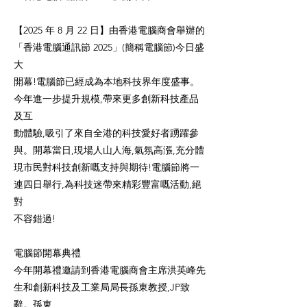
【2025 年 8 月 22 日】由香港電腦商會舉辦的
「香港電腦通訊節 2025」(簡稱電腦節)今日盛
大
開幕!電腦節已經成為本地科技界年度盛事。
今年進一步提升規模,帶來更多創新科技產品
及互
動體驗,吸引了來自全港的科技愛好者踴躍參
與。開幕當日,現場人山人海,氣氛高漲,充分體
現市民對科技創新嘅支持與期待!電腦節將一
連四日舉行,為科技迷帶來精彩豐富嘅活動,絕
對
不容錯過!
電腦節開幕典禮
今年開幕禮邀請到香港電腦商會主席洪英峰先
生和創新科技及工業局局長孫東教授,JP致
辭。孫東