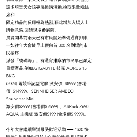
設多項樂天女孩專屬換購活動,換取限量粉絲
席和
限定精品的反應極為熱烈,藉此增加入場人士
購物意慾,回饋現場參展商。
展覽開幕前兩天已有市民開始準備通宵排隊,
一如往年大會於早上便向首 300 名到場的市
民按序
派發「號碼籌」。有通宵排隊的市民早已鎖定
目標產品,例如:GIGABYTE 技嘉 AORUS 15
BKG
(2024) 電競筆記型電腦 激安價: $8999 (會場
價: $14999)、SENNHEISER AMBEO
Soundbar Mini
激安價$2999 (會場價$ 6999) 、ASRock Z690
AQUA 主機板 激安價$199 (會場價$ 9999)。
今年大會繼續舉辦最受歡迎活動 ── “$20 快