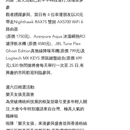
閃搶”,首天活動已於中午時段進行,現場眾多
參
觀者踴躍參與。當日有 4 位幸運朋友以20元
帶走Nighthawk RAX75 雙頻 AX5700 WiFi 6
路由器
(原價 1750元)、Acerpure Aqua 冰溫瞬熱RO
濾淨飲水機 (原價 4580元)、JBL Tune Flex
Ghost Edition真無線降噪耳機(原價 799元)及
Logitech MX KEYS 滑鼠鍵盤組合(原價 699
元),$20 快閃搶將會每天舉行一次至 25 日,有
興趣的市民歡迎到臨參與。
週六日精選活動:
樂天女孩見面會
為突破傳統科技展的框架並吸引更多年輕人關
注,大會今年特別邀請來自台灣、極具人氣的
職棒啦
啦隊「樂天女孩」來港參與盛會並與香港粉絲