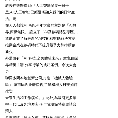
教授在致辭提到:「人工智能發展一日千
里,AI(人工智能)已經逐漸融入我們的日常生
活。現
在人人都說AI,所以今年大會的主題是「AI無
界,商機無限」,設立了「AI及數碼轉型專區」,
幫助企業了解最新的AI技術和數碼解決方案,
推動企業在數碼時代下提升競爭力和持續創
新;另
外還設有「AI 科技:全民體驗未來」論壇,由業
界精英主講,分享行業的成功案例。今次大會
更
聯同多間本地創新公司,打造「機械人體驗
區」,讓市民近距離接觸,了解機械人科技如何
改變
未來生活和工作模式。」此外,為吸引更多年
輕一代以及外地遊客,今年電腦節特意邀請台
灣人
氣啦啦隊「樂天女孩」進行多場演出,大會開