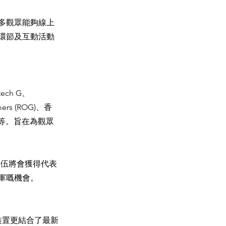
多觀眾能夠線上
環節及互動活動
ch G、
mers (ROG)、香
ub) 等。旨在為觀眾
隊伍將會獲得代表
軍嘅機會。
裝置更結合了最新