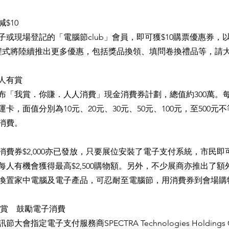
$10
或現場登記的「電腦節club」會員，即可獲$10購票優惠券，以
。程式將陸續推出更多優惠，包括獎品換領、填問卷換禮品等，請
人有賞
布「我賞．你賺．人人消費」現金消費券計劃，總值約300萬。
卡，面值分別為10元、20元、30元、50元、100元，至500元
消費。
消費券$2,000亦已發放，只要展位安裝了電子支付系統，市民
每人有機會獲得最高$2,500購物額。另外，不少展商亦推出了額
換置家中電腦及電子產品，可忍耐至電腦節，用消費券到會場購
快樂賞 鼓勵電子消費
節大會指定電子支付服務商SPECTRA Technologies Holdings C