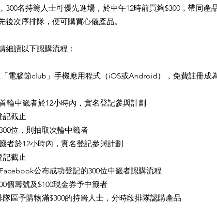
，300名持籌人士可優先進場，於中午12時前買夠$300，帶同
先後次序排隊，便可購買心儀產品。
請細讀以下認購流程：
8 下載「電腦節club」手機應用程式（iOS或Android），免費註
通知首輪中籤者於12小時內，實名登記參與計劃
首輪登記截止
不足300位，則抽取次輪中籤者
輪中籤者於12小時內，實名登記參與計劃
次輪登記截止
及Facebook公布成功登記的300位中籤者認購流程
 派發300個籌號及$100現金券予中籤者
0 開放排隊區予購物滿$300的持籌人士，分時段排隊認購產品