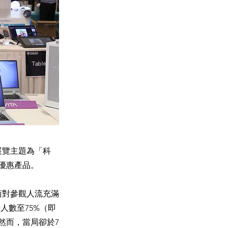
展覽主題為「科
優惠產品。
商對參觀人流充滿
人數至75%（即
然而，當局卻於7