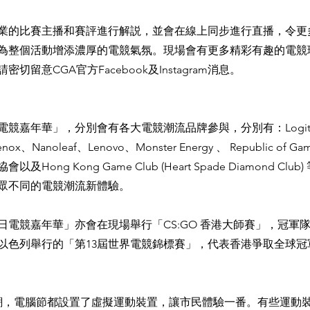
業的比賽主播和賽評進行解説，並會在線上同步進行直播，令更
為整個活動增添濃厚的電競氣氛。現場會有更多精彩有趣的電競
切留意CGA官方Facebook及Instagram消息。
競嘉年華」，分別會有各大電競潮流品牌參與，分別有：Logite
ox、Nanoleaf、Lenovo、Monster Energy 、 Republic of Ga
Hong Kong Game Club (Heart Spade Diamond Cl
眾不同的電競潮流新體驗。
日電競嘉年華」亦會在現場舉行「CS:GO 香港大師賽」，冠軍
在以色列舉行的「第13屆世界電競錦標賽」，代表香港爭取全球冠
潮，電腦節都設置了虛擬運動裝置，讓市民體驗一番。有些運動