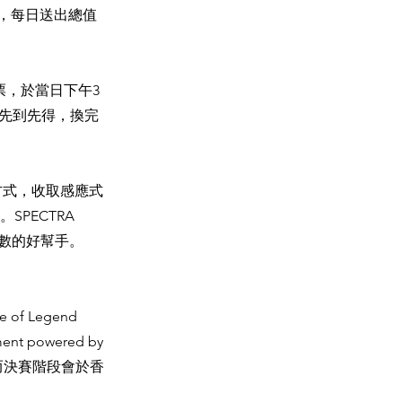
，每日送出總值
發票，於當日下午3
份，先到先得，換完
的方式，收取感應式
付。SPECTRA
埋數的好幫手。
f Legend
ent powered by
，而決賽階段會於香
。