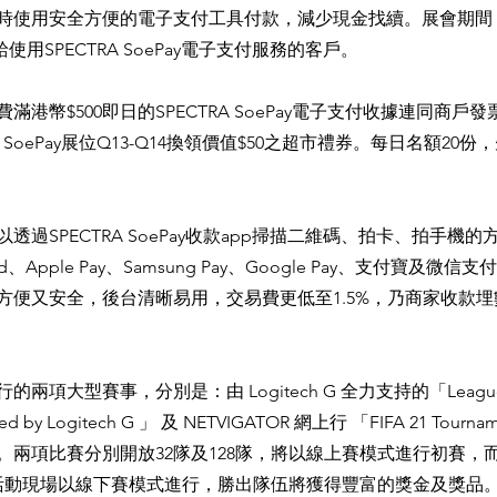
時使用安全方便的電子支付工具付款，減少現金找續。展會期間
券給使用SPECTRA SoePay電子支付服務的客戶。
滿港幣$500即日的SPECTRA SoePay電子支付收據連同商戶
A SoePay展位Q13-Q14換領價值$50之超市禮券。每日名額20
透過SPECTRA SoePay收款app掃描二維碼、拍卡、拍手機
card、Apple Pay、Samsung Pay、Google Pay、支付寶及微信支
app方便又安全，後台清晰易用，交易費更低至1.5%，乃商家收款
兩項大型賽事，分別是：由 Logitech G 全力支持的「League o
ered by Logitech G 」 及 NETVIGATOR 網上行 「FIFA 21 Tournam
OR」。兩項比賽分別開放32隊及128隊，將以線上賽模式進行初賽
21 活動現場以線下賽模式進行，勝出隊伍將獲得豐富的獎金及獎品