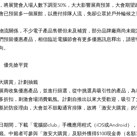
定，將展覽會入場人數下調至50%，大大影響展商預算，大會期望
會已預留多一個展館，以應付排隊人流，免卻公眾於戶外輪候之
物流關係，不少電子產品售罄但未及補貨，部分品牌廠商尚未能
們預留優惠產品，相信臨近電腦節會有更多優惠訊息釋出，請密
向。
 優先搶平貨
大購賞」計劃抽籤
展商收集優惠產品，並進行篩選，從中挑選具吸引性的產品，為
多折扣，刺激會場消費氣氛。計劃自推出以來大受歡迎，吸引了
基於防疫理由，大會並不鼓勵通宵排隊，故將「激安大購賞」的
2日期間，下載「電腦節club」手機應用程式（iOS或Android
籤。中籤者可參與「激安大購賞」及額外獲得$100現金劵（名額3