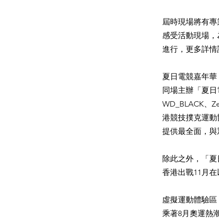
屆時現場將有專
感受活動現場，
進行，更多詳情請密
夏日電競嘉年華
同場主辦「夏日電
WD_BLACK、Zen
港競技撲克運動協會以及
提供最全面，與
除此之外，「夏
香港出戰11月
虛擬運動體驗區
乘著8月奧運熱