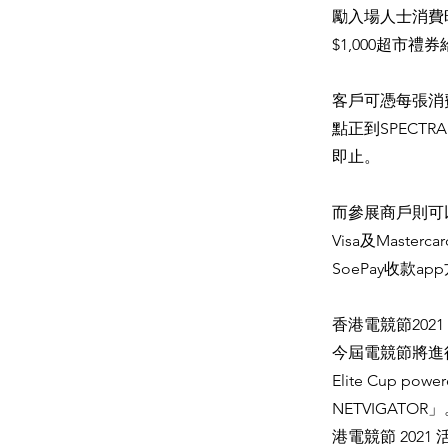
勵入場人士消費
$1,000超市禮
客戶可憑每張消費
點正到SPECTR
即止。
而參展商戶則可以
Visa及Master
SoePay收款
香港電競節2021
今屆電競節將進行的
Elite Cup pow
NETVIGAT
港電競節 20