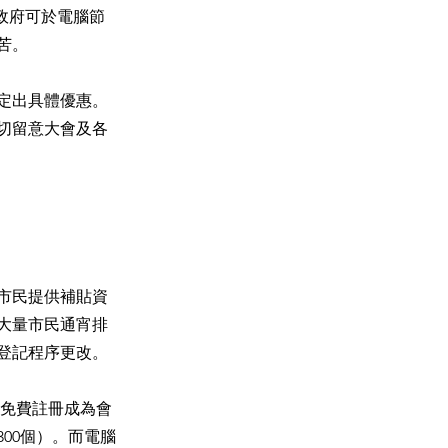
政府可於電腦節
苦。
定出具體優惠。
切留意大會及各
市民提供補貼資
大量市民通宵排
登記程序更改。
），免費註冊成為會
00個）。而電腦