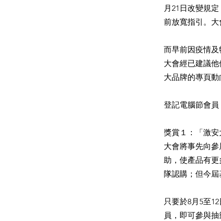
月21日改變規
前放寬指引。大
而早前因疫情及
大會經已建議他
大品牌的專頁動
登記電腦節會員
獎賞１：「激安
大會將事先向參
助，使產品有更
隊認購；但今屆
只要於8月5至1
員，即可參與抽