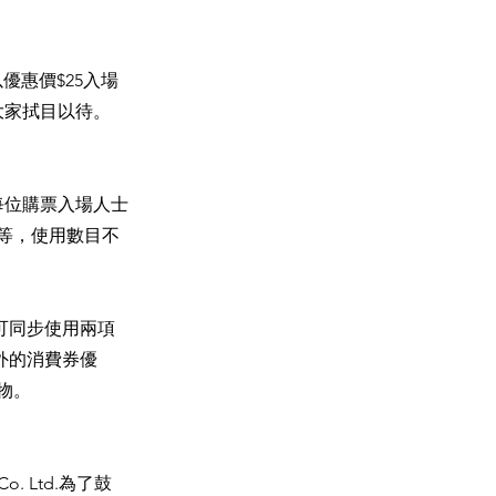
優惠價$25入場
大家拭目以待。
每位購票入場人士
不等，使用數目不
即可同步使用兩項
外的消費券優
物。
o. Ltd.為了鼓