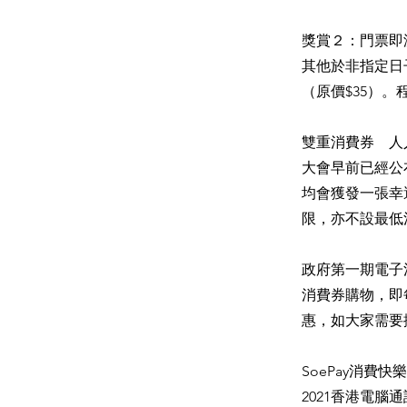
獎賞２：門票即減
其他於非指定日子
（原價$35）
雙重消費券 人
大會早前已經公
均會獲發一張幸運
限，亦不設最低
政府第一期電子
消費券購物，即
惠，如大家需要
SoePay消費
2021香港電腦通訊