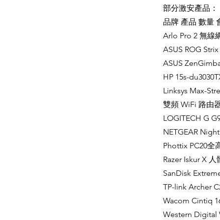
部分激安產品：
品牌 產品 數量
Arlo Pro 2 無線
ASUS ROG Stri
ASUS ZenGimb
HP 15s-du3030
Linksys Max-S
雙頻 WiFi 路由器 5
LOGITECH G G
NETGEAR Nighth
Phottix PC20
Razer Iskur X
SanDisk Extreme
TP-link Archer 
Wacom Cintiq 
Western Digita