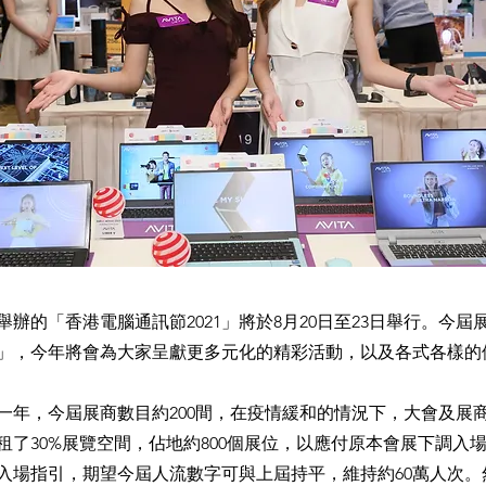
辦的「香港電腦通訊節2021」將於8月20日至23日舉行。今屆
」，今年將會為大家呈獻更多元化的精彩活動，以及各式各樣的
一年，今屆展商數目約200間，在疫情緩和的情況下，大會及展
租了30%展覽空間，佔地約800個展位，以應付原本會展下調入場
入場指引，期望今屆人流數字可與上屆持平，維持約60萬人次。