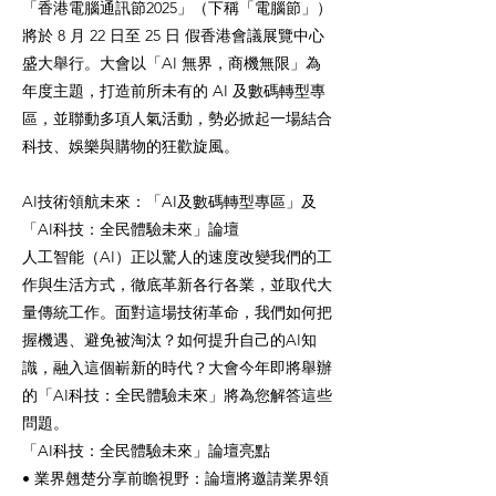
「香港電腦通訊節2025」（下稱「電腦節」）
將於 8 月 22 日至 25 日 假香港會議展覽中心
盛大舉行。大會以「AI 無界，商機無限」為
年度主題，打造前所未有的 AI 及數碼轉型專
區，並聯動多項人氣活動，勢必掀起一場結合
科技、娛樂與購物的狂歡旋風。
AI技術領航未來：「AI及數碼轉型專區」及
「AI科技：全民體驗未來」論壇
人工智能（AI）正以驚人的速度改變我們的工
作與生活方式，徹底革新各行各業，並取代大
量傳統工作。面對這場技術革命，我們如何把
握機遇、避免被淘汰？如何提升自己的AI知
識，融入這個嶄新的時代？大會今年即將舉辦
的「AI科技：全民體驗未來」將為您解答這些
問題。
「AI科技：全民體驗未來」論壇亮點
• 業界翹楚分享前瞻視野：論壇將邀請業界領