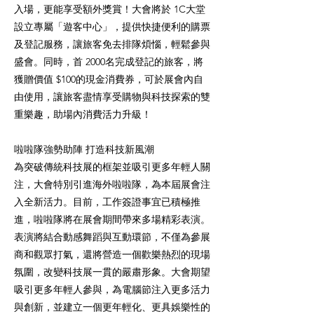
入場，更能享受額外獎賞！大會將於 1C大堂
設立專屬「遊客中心」，提供快捷便利的購票
及登記服務，讓旅客免去排隊煩惱，輕鬆參與
盛會。同時，首 2000名完成登記的旅客，將
獲贈價值 $100的現金消費券，可於展會內自
由使用，讓旅客盡情享受購物與科技探索的雙
重樂趣，助場內消費活力升級！
啦啦隊強勢助陣 打造科技新風潮
為突破傳統科技展的框架並吸引更多年輕人關
注，大會特別引進海外啦啦隊，為本屆展會注
入全新活力。目前，工作簽證事宜已積極推
進，啦啦隊將在展會期間帶來多場精彩表演。
表演將結合動感舞蹈與互動環節，不僅為參展
商和觀眾打氣，還將營造一個歡樂熱烈的現場
氛圍，改變科技展一貫的嚴肅形象。大會期望
吸引更多年輕人參與，為電腦節注入更多活力
與創新，並建立一個更年輕化、更具娛樂性的