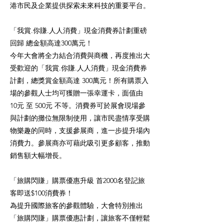
港市民及企業提供探索未來科技的重要平台。
「我賞.你賺.人人消費」現金消費券計劃重磅
回歸 總金額高達300萬元！
今年大會將全力結合消費與商機，再度推出大
受歡迎的「我賞.你賺.人人消費」現金消費券
計劃，總獎賞金額高達 300萬元！所有購票入
場的參觀人士均可獲贈一張幸運卡，面值由
10元 至 500元 不等。消費券可於展會現場參
與計劃的攤位無限制使用，讓市民盡情享受購
物樂趣的同時，支援參展商，進一步提升場內
消費力。參展商亦可藉此吸引更多顧客，推動
銷售額大幅增長。
「旅購閃賺」購票優惠升級 首2000名登記旅
客即送$100消費券！
為提升國際旅客的參觀體驗，大會特別推出
「旅購閃賺」購票優惠計劃，讓旅客不僅輕鬆