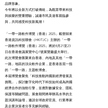
品牌形象。
今年將以全新方式打破傳統，為觀眾帶來科技
與娛樂的雙重體驗，誠邀市民及遊客親臨參
與，共同感受科技新風潮！
「一帶一路軟件博覽（香港）2025」載譽歸來
香港資訊科技聯會（HKITJC）主辦的「一帶
一路軟件博覽（香港）2025」將於8月21至23
日在香港會議展覽中心1號展覽廳盛大舉行。
此次博覽會匯聚來自香港、內地及其他「一帶
一路」地區的頂尖軟件企業，是香港首屈一指
的「一帶一路」主題軟博會。
本屆博覽會聚焦「科技推動跨國新經濟發展及
挑戰」，探討數字化時代下科技如何成為跨國
經濟合作的強勁引擎，並應對數據安全、隱私
保護等關鍵問題。展會期間將舉辦高水準的主
題演講和論壇，邀請全球政府官員、行業專家
及企業決策者分享見解與經驗。