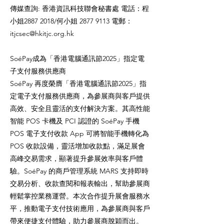
傳媒查詢: 香港資訊科技聯會秘書處 電話：程
小姐2887 2018/何小姐
2877 9113
電郵：
itjcsec@hkitjc.org.hk
SoéPay成為「香港電腦通訊節2025」指定電
子支付服務供應商
SoéPay 再度榮膺「香港電腦通訊節2025」指
定電子支付服務供應商，為參展商與客戶提供
高效、安全且靈活的支付解決方案。其高性能
智能 POS 卡機及 PCI 認證的 SoéPay 手機
POS 電子支付收款 App 可將智能手機轉化為
POS 收款設備，靈活增加收款點，滿足展會
高峰交易需求，顯著提升參展效率與客戶體
驗。SoéPay 的商戶管理系統 MARS 支持即時
交易分析、收款查閱和報表輸出，幫助參展商
輕鬆掌控業務運營。本次合作提升展會服務水
平，推動電子支付技術應用，為參展商與客戶
帶來便捷支付體驗，助力參展商脫穎而出。