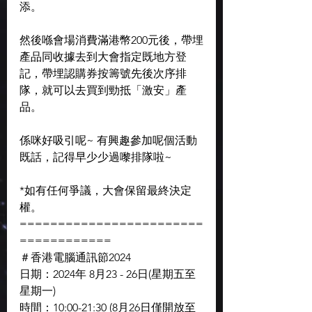
添。
然後喺會場消費滿港幣200元後，帶埋
產品同收據去到大會指定既地方登
記，帶埋認購券按籌號先後次序排
隊，就可以去買到勁抵「激安」產
品。
係咪好吸引呢~ 有興趣參加呢個活動
既話，記得早少少過嚟排隊啦~
*如有任何爭議，大會保留最終決定
權。
========================
============
＃香港電腦通訊節2024
日期：2024年 8月23 - 26日(星期五至
星期一)
時間：10:00-21:30 (8月26日僅開放至