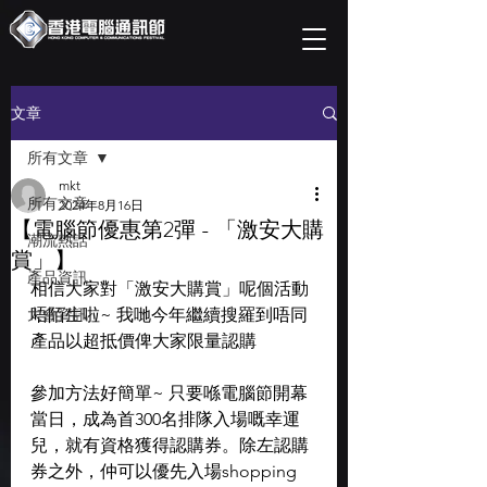
文章
所有文章
mkt
所有文章
2024年8月16日
【電腦節優惠第2彈 - 「激安大購
潮流熱話
賞」】
產品資訊
相信大家對「激安大購賞」呢個活動
大會資訊
唔陌生啦~ 我哋今年繼續搜羅到唔同
產品以超抵價俾大家限量認購
參加方法好簡單~ 只要喺電腦節開幕
當日，成為首300名排隊入場嘅幸運
兒，就有資格獲得認購券。除左認購
券之外，仲可以優先入場shopping