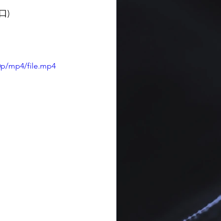
口)
0p/mp4/file.mp4