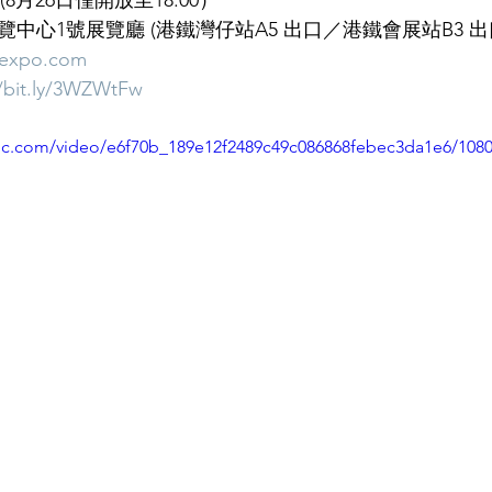
0 (8月26日僅開放至18:00）
中心1號展覽廳 (港鐵灣仔站A5 出口／港鐵會展站B3 出
-expo.com
//bit.ly/3WZWtFw
atic.com/video/e6f70b_189e12f2489c49c086868febec3da1e6/108