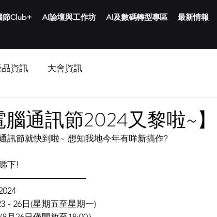
節Club+
AI論壇與工作坊
AI及數碼轉型專區
最新情報
產品資訊
大會資訊
腦通訊節2024又黎啦~】
通訊節就快到啦~ 想知我地今年有咩新搞作?
睇下!
——————————
024
23 - 26日(星期五至星期一)