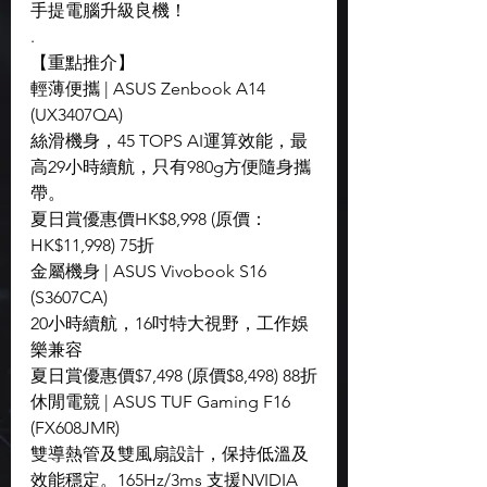
手提電腦升級良機！
.
【重點推介】
輕薄便攜 | ASUS Zenbook A14 
(UX3407QA)
絲滑機身，45 TOPS AI運算效能，最
高29小時續航，只有980g方便隨身攜
帶。
夏日賞優惠價HK$8,998 (原價：
HK$11,998) 75折
金屬機身 | ASUS Vivobook S16 
(S3607CA)
20小時續航，16吋特大視野，工作娛
樂兼容
夏日賞優惠價$7,498 (原價$8,498) 88折
休閒電競 | ASUS TUF Gaming F16 
(FX608JMR)
雙導熱管及雙風扇設計，保持低溫及
效能穩定。165Hz/3ms 支援NVIDIA 