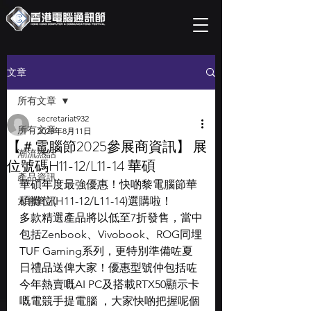
文章
所有文章
secretariat932
所有文章
2025年8月11日
【＃電腦節2025參展商資訊】 展
潮流熱話
位號碼H11-12/L11-14 華碩
產品資訊
華碩年度最強優惠！快啲黎電腦節華
大會資訊
碩攤位(H11-12/L11-14)選購啦！
多款精選產品將以低至7折發售，當中
包括Zenbook、Vivobook、ROG同埋
TUF Gaming系列，更特別準備咗夏
日禮品送俾大家！優惠型號仲包括咗
今年熱賣嘅AI PC及搭載RTX50顯示卡
嘅電競手提電腦 ，大家快啲把握呢個