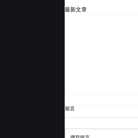
最新文章
留言
撰寫留言......