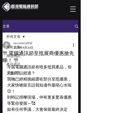
文章
所有文章
secretariat932
所有文章
2025年8月20日
🎊 電腦通訊節至抵展商優惠搶先
潮流熱話
睇！ 🎊
產品資訊
今屆電腦通訊節有咁多抵買產品，你
大會資訊
又點可以錯過？
我哋已經精挑細選咗部分至抵優惠，
大家快啲留言話我知邊件最啱心水啦
😉！
到時記得嚟現場，仲有更多驚喜優惠
等緊你發掘～🥰
如有任何爭議，大會保留最終決定