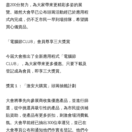
盡200分努力，為大家帶來更精彩多姿的展
覽。雖然大會早已公布頭籌活動經已於應用程
式內完成，仍不乏市民一早到場排隊，希望購
買心儀貨品。
「電腦節CLUB」會員尊享三大獎賞
今屆大會推出了全新應用程式「電腦節
CLUB」，為大家帶來更多優惠。只要下載及
登記成為會員，即享三大獎賞。
獎賞１：「激安大購賞」頭籌抽籤計劃
大會將事先向參展商收集優惠產品，並進行篩
選，從中挑選具吸引性的產品，為市民提供補
貼資助，使產品有更多折扣，刺激會場消費氣
氛。大會早前經已抽出300位幸運兒，並已在
大會專頁公布和通知他們作實名登記。他們今