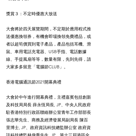
獎賞３：不定時優惠大放送
大會將於四天展覽期間，不定期於應用程式推
送優惠換領券，有機會即場換領免費禮品，或
者以超筍價買到電子產品，產品包括耳機、滑
鼠、車用電話充電器、USB手指、電話數據
線、手提風扇等等，數量有限，先到先得，請
大家多多留意「電腦節CLUB」。
香港電腦通訊節2021開幕典禮
大會於中午進行開幕典禮，主禮嘉賓包括創新
及科技局局長 薛永恆局長, JP、中央人民政府
駐香港特別行政區聯絡辦公室青年工作部部長
張志華先生、商務及經濟發展局副局長 陳百
里博士, JP、政府資訊科技總監辦公室 政府資
訊科技總監林偉喬先生, JP、第十三屆港區全