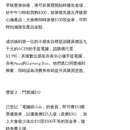
早核實身份後，便可於展覽開始時優先進場，
於中午12時前買夠$300，按籌號先後次序購買
心儀產品；大會將同時派發$100現金券，可即
時扣減激安產品金額。
成功抽到第一位的小朋友目標是認購原價近九
千元的ACER的手提電腦，認購價只需
$3,990；其後數位朋友亦表示心儀手提電腦，
亦有Asus的Gaming Box。他們異口同聲感到
興奮，同時認為消費券有助提升其購買意慾。
獎賞２：門票減$10
已登記「電腦節club」的會員，即可獲$10購
票優惠券，以優惠價$25入場（原價$35），加
上大會最少送出$10至$500不等的現金券，隨
時免費入場。