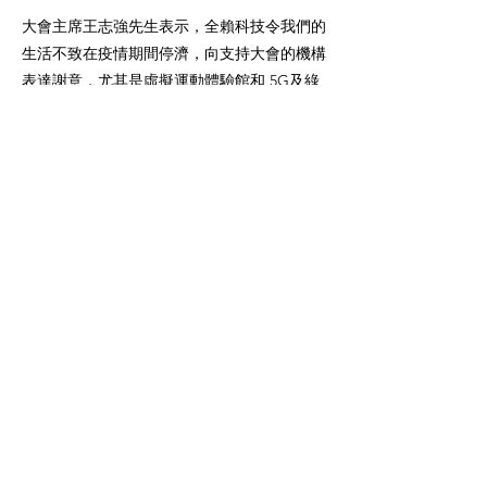
大會主席王志強先生表示，全賴科技令我們的
生活不致在疫情期間停濟，向支持大會的機構
表達謝意，尤其是虛擬運動體驗館和 5G及綠
色科技生活區的協助機構，特別鳴謝數碼港全
力支持的「夏日電競嘉年華」，其協助的
「CS:GO 香港大師賽」，讓香港選手有機會
到以色列出戰以色列舉行的IESF WORLD
CHAMPIONSHIP 2021。大會亦推出全新應用
程式「電腦節Club」，登記成為會員將有大
量限定優惠。
大會舞台活動預告 (8月21日)
活動名稱
時間