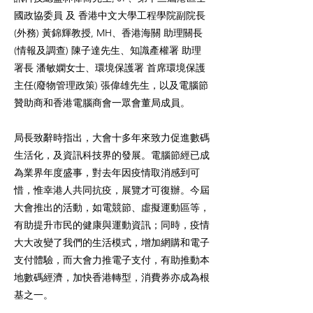
國政協委員 及 香港中文大學工程學院副院長
(外務) 黃錦輝教授, MH、香港海關 助理關長
(情報及調查) 陳子達先生、知識產權署 助理
署長 潘敏嫻女士、環境保護署 首席環境保護
主任(廢物管理政策) 張偉雄先生，以及電腦節
贊助商和香港電腦商會一眾會董局成員。
局長致辭時指出，大會十多年來致力促進數碼
生活化，及資訊科技界的發展。電腦節經已成
為業界年度盛事，對去年因疫情取消感到可
惜，惟幸港人共同抗疫，展覽才可復辦。今屆
大會推出的活動，如電競節、虛擬運動區等，
有助提升市民的健康與運動資訊；同時，疫情
大大改變了我們的生活模式，增加網購和電子
支付體驗，而大會力推電子支付，有助推動本
地數碼經濟，加快香港轉型，消費券亦成為根
基之一。