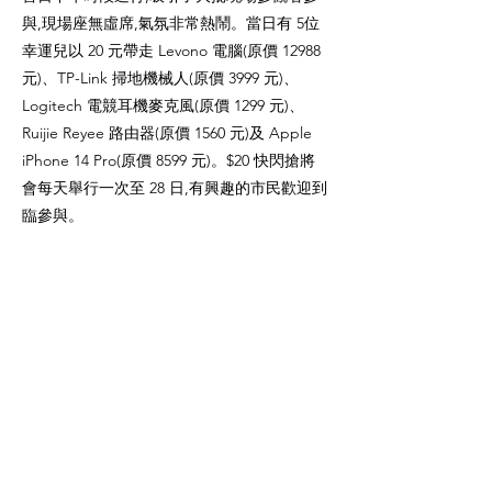
與,現場座無虛席,氣氛非常熱鬧。當日有 5位
幸運兒以 20 元帶走 Levono 電腦(原價 12988
元)、TP-Link 掃地機械人(原價 3999 元)、
Logitech 電競耳機麥克風(原價 1299 元)、
Ruijie Reyee 路由器(原價 1560 元)及 Apple
iPhone 14 Pro(原價 8599 元)。$20 快閃搶將
會每天舉行一次至 28 日,有興趣的市民歡迎到
臨參與。
而在開幕典禮上,香港電腦商會主席許健生先
生致詞時指出,今年是電腦通訊節 20 周年,亦
是疫情後,社會復常後第一次的電腦節。今年
的攤位乃歷屆最快時間銷售爆滿的一年。為慶
祝20 周年,大會還提高現場現金券金額至最高
2000 元。為了配合 Hello Hong Kong 活動,遊
客除了可特價入場,還會獲得一張 100 元的現
金券,加強消費氣氛。