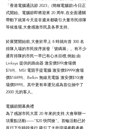
「香港電腦通訊節 2023」(簡稱電腦節)今日正
式開始。電腦節即將迎來 20 周年,在全面通關
帶動下就算今天並非週末都吸引大量市民排隊
等候進場,大會感激市民及各界支持。
於展覽開始前,大會於早上 8 時就向首 300 名
排隊入場的市民按序派發「號碼籌」。有不少
通宵排隊的市民一早已有心水目標,例如:由
Linksys 提供的路由器 激安價$99(會場價
$769)、MSI 電競手提電腦 激安價$9999(會場
價$14499)、Belkin 無線充電版 激安價$10(會
場價$999)。其中更有幸運兒成為首位抽中了
2000 元的客人。
電腦節開幕典禮
為了感謝市民大眾 20 年來的支持,大會舉辦一
項重點活動——"$20 快閃搶"。首輪活動已於
首日下午時段進行,吸引了大批現場參觀者參