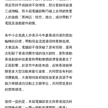
滑反而持平或錄得不俗增長，部分更錄得超過
三成增幅。而今屆電腦節剛巧碰上全球銷售驚
人的遊戲「黑神話：悟空」推出，成功帶動了
電競及遊戲硬件銷量。
各中小企負責人亦表示今年參展成功達到貨如
輪轉的目標，帶動現金流渡過現時業務低潮。
大會認為，電腦節不僅突破了原有預期，還再
次彰顯了香港消費市場的強大韌性，更對推動
香港創新科技產業和帶動整體經濟發展產生了
正面影響，於逆市中創造奇蹟，反映香港能舉
辦更多大型活動來吸引遊客，共同營造有利的
消費氣氛，大會期待政府能投放更多資源予有
能力舉辦成功活動之主辦單位，共同營造更好
的營商環境 。
值得一提的是，本屆電腦節首次與香港資訊科
技聯會合辦「一帶一路軟件博覽館（香港）