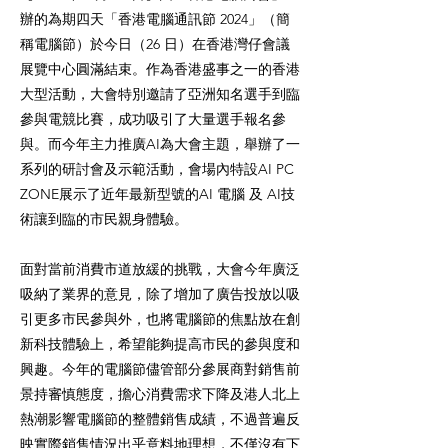
辦的為期四天「香港電腦通訊節 2024」（簡
稱電腦節）於今日（26 日）在香港灣仔會議
展覽中心圓滿結束。作為香港盛事之一的香港
大型活動，大會特別邀請了亞洲知名選手到臨
參與電競比賽，成功吸引了大量選手報名參
與。而今年主力推廣AI為大會主題，舉辦了一
系列的研討會及示範活動，會場內特設AI PC
ZONE展示了近年最新型號的AI 電腦 及 AI技
術讓到臨的市民親身體驗。
面對當前消費市道放緩的挑戰，大會今年廣泛
吸納了業界的意見，除了增加了廣告投放以吸
引更多市民參與外，也將電腦節的焦點放在創
新科技體驗上，希望能夠提高市民的參與度和
興趣。今年的電腦節儘管部分參展商對銷售前
景持審慎態度，擔心消費需求下降及港人北上
熱潮影響電腦節的整體銷售成績，不過普遍反
映實際銷售情況出乎意料地理想，不僅沒有下