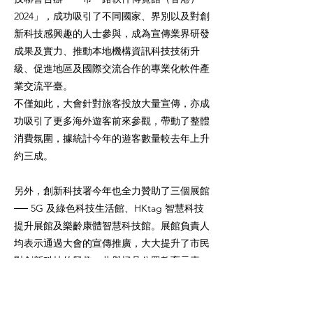
2024」，成功吸引了不同國家、界別以及對創
新科技感興趣的人士參與，成為宣傳業界研發
成果及實力、推動本地機構資訊科技技術升
級、促進地區及國際交流合作的專業化軟件產
業交流平臺。
不僅如此，大會針對旅客投放大量宣傳，亦成
功吸引了更多海外遊客前來參觀，帶動了整體
消費氛圍，據統計今年的遊客數量較去年上升
約三成。
另外，創新科技署今年也全力贊助了三個展館
── 5G 及綠色科技生活館、HKtag 智慧科技
提升展館及樂齡康體智慧科技館。展館負責人
均表示通過大會的宣傳推廣，大大提升了市民
對創新科技的興趣，此舉極具公眾教育元素，
將創科成功滲透到市民生活的每個角落。