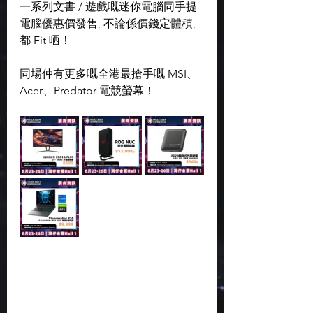
一系列文書 / 遊戲嘅迷你電腦同手提
電腦優惠價發售, 不論係價錢定體積, 
都 Fit 哂！
同場仲有更多嘅全港最搶手嘅 MSI、
Acer、Predator 電競螢幕！