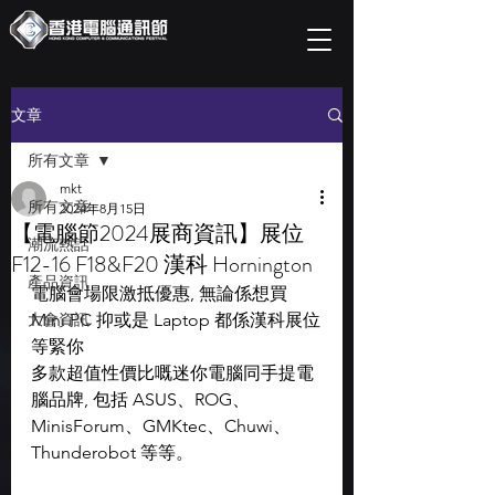
文章
所有文章
mkt
所有文章
2024年8月15日
【電腦節2024展商資訊】展位
潮流熱話
F12-16 F18&F20 漢科 Hornington
產品資訊
電腦會場限激抵優惠, 無論係想買 
大會資訊
Mini PC 抑或是 Laptop 都係漢科展位
等緊你
多款超值性價比嘅迷你電腦同手提電
腦品牌, 包括 ASUS、ROG、
MinisForum、GMKtec、Chuwi、
Thunderobot 等等。