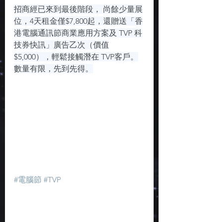
招商經已來到最後階段， 尚餘少量展
位，4天租金僅$7,800起，還贈送「香
港電腦通訊節商業應用方案及 TVP 科
技券快訊」廣告乙次（價值
$5,000），輕鬆接觸潛在 TVP客戶。
數量有限，先到先得。
#電腦節
#TVP