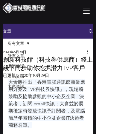
文章
所有文章
2020年6月30日
所有文章
創新科技館（科技券供應商）綫上
潮流熱話
綫下同步助你挖掘潛力TVP客戶
已更新：
2020年10月29日
產品資訊
大會將推出「香港電腦通訊節商業應
大會資訊
用方案及TVP科技券快訊」，現場將
鼓勵及協助參觀的中小企及企業IT決
策者，訂閱 email快訊；大會並於展
期後定時發放快訊予訂閱者，及電腦
節歷年累積的中小企及企業IT決策者
商務名單。