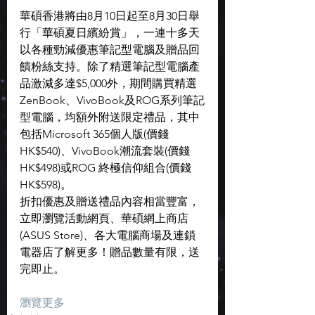
華碩香港將由8月10日起至8月30日舉
行「華碩夏日繽紛賞」，一連十多天
以各種勁減優惠筆記型電腦及贈品回
饋粉絲支持。除了精選筆記型電腦產
品激減多達$5,000外，期間購買精選
ZenBook、VivoBook及ROG系列筆記
型電腦，均額外附送限定禮品，其中
包括Microsoft 365個人版(價錢
HK$540)、VivoBook潮流套裝(價錢
HK$498)或ROG 終極信仰組合(價錢
HK$598)。
折扣優惠及贈送禮品內容相當豐富，
立即瀏覽活動網頁、華碩網上商店
(ASUS Store)、各大電腦商場及連鎖
電器店了解更多！贈品數量有限，送
完即止。
瀏覽更多