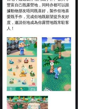
豐富自己既露營地，同時亦都可以跟
據動物朋友唔同既喜好，製作佢地喜
愛既手作，完成佢地既願望提升友好
度，邀請佢地成為你露營地既常駐客
人！