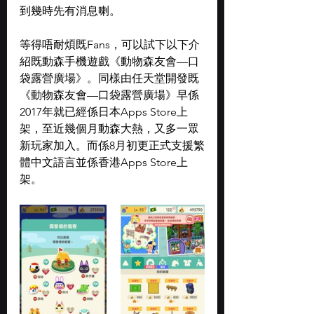
到幾時先有消息喇。
等得唔耐煩既Fans，可以試下以下介
紹既動森手機遊戲《動物森友會—口
袋露營廣場》。同樣由任天堂開發既
《動物森友會—口袋露營廣場》早係
2017年就已經係日本Apps Store上
架，至近幾個月動森大熱，又多一眾
新玩家加入。而係8月初更正式支援繁
體中文語言並係香港Apps Store上
架。