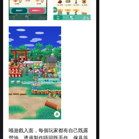
喺遊戲入面，每個玩家都有自己既露
營地，透過製作唔同既手作、傢具等