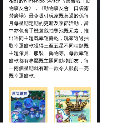
相對於Nintendo Switch《集合啦！動
物森友會》，《動物森友會—口袋露
營廣場》最令吸引玩家既莫過於係每
月每星期定期的更新及季節活動，當
中亦包含手機遊戲抽獎池既元素，推
出唔同主題既幸運餅乾，玩家透過抽
取幸運餅乾獲得三至五星不同種類既
主題傢具、服裝、飾物等。每款幸運
餅乾都有專屬既主題同動物朋友，每
一兩個星期就有新一款令人眼前一亮
既幸運餅乾。