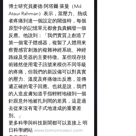
博士研究員麥德·阿塔爾·萊曼（Md 
Ataur Rahman）表示，當壓力、熱或
者疼痛到達一個設定的閾值時，每個
原型中的記憶單元都會負責觸發一個
反應。他說到：「我們實質上創造了
第一個電子體感器，複製了人體用來
察覺感官刺激的複雜神經系統、神經
路線及受器的主要特徵。某些現存技
術雖然使用電子訊號來模仿不同等級
的疼痛，但我們的新設備可以對真實
的壓力、溫度及疼痛做出反應，並傳
遞正確的電子回應。也就是說，我們
的人造皮膚知道手指輕輕地碰到一個
針跟意外地被扎到間的差異，這是過
去從來沒有電子式地達成的重要差
別。」
更多科學與科技新聞都可以直接上 明
日科學網站 
www.tomorrowsci.com