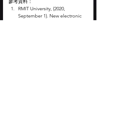
參考資料：
RMIT University, (2020, 
September 1). New electronic 
skin can react to pain like 
human skin. TechXplore
Rahman, M. A. et al., (2020, 
September 1). Artificial 
Somatosensors: Feedback 
Receptors for Electronic Skins. 
Advanced Intelligent Systems. 
DOI: 10.1002/aisy.202000094
圖片來源：
https://techxplore.com/news/20
20-09-electronic-skin-react-pain-
human.html（圖：RMIT 
University）
潮流熱話