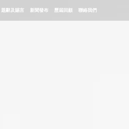
題辭及賜言
新聞發布
歷屆回顧
聯絡我們