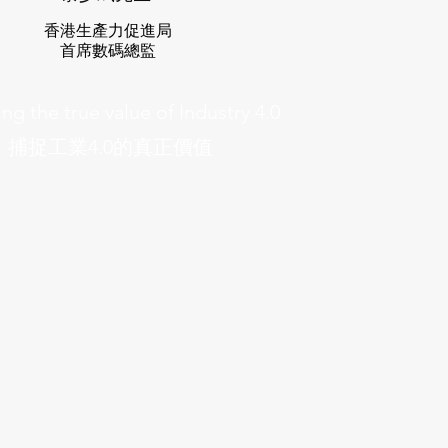
香港生產力促進局
首席數碼總監
ng the true value of Industry 4.0
捕捉工業4.0的真正價值