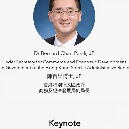
Dr Bernard Chan Pak-li, JP
Under Secretary for Commerce and Economic Development
he Government of the Hong Kong Special Administrative Regi
陳百里博士, JP
香港特別行政區政府
商務及經濟發展局副局長
Keynote