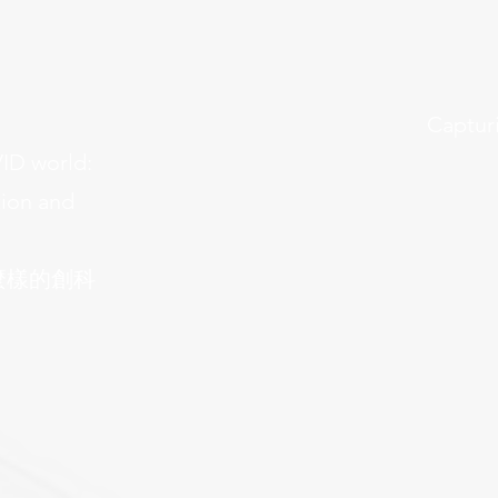
Capturi
VID world:
tion and
麼樣的創科