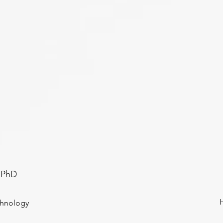
, PhD
chnology