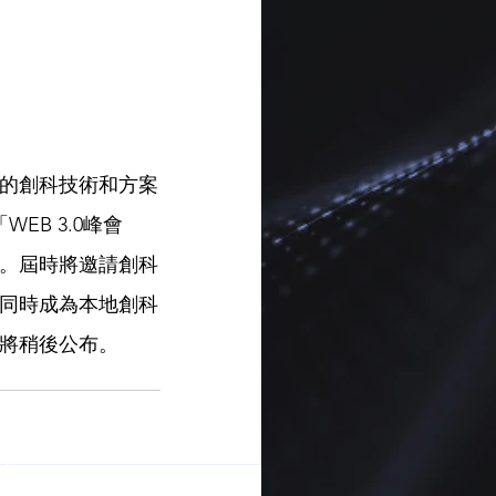
的創科技術和方案
B 3.0峰會
」。屆時將邀請創科
同時成為本地創科
將稍後公布。