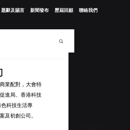
題辭及賜言
新聞發布
歷屆回顧
聯絡我們
力
商業配對，大會特
促進局、香港科技
綠色科技生活專
案及初創公司。