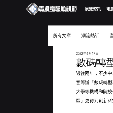
展覽資訊
電腦
所有文章
潮流熱話
2022年6月17日
數碼轉
過往兩年，不少中
意籌辦「數碼轉型
大學等機構和院校
區」更得到創新科