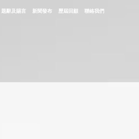
題辭及賜言
新聞發布
歷屆回顧
聯絡我們