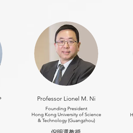
Professor Lionel M. Ni
P
Founding President
Hong Kong University of Science
H
& Technology (Guangzhou)
倪明選教授