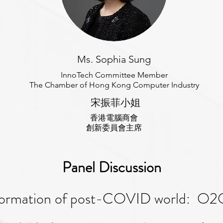
Ms. Sophia Sung
InnoTech Committee Member
The Chamber of Hong Kong Computer Industry
宋振菲小姐
香港電腦商會
創新委員會主席
Panel Discussion
sformation of post-COVID world: O2