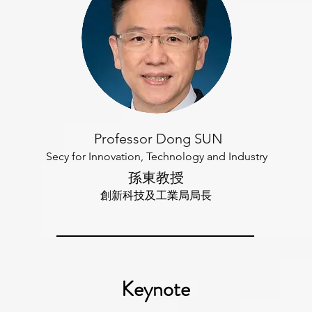
Professor Dong SUN
Secy for Innovation, Technology and Industry
孫東教授
創新科技及工業局
局長
Keynote