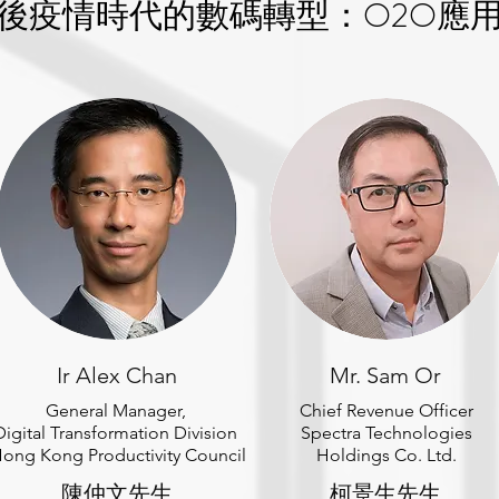
後疫情時代的數碼轉型：O2O應
Ir Alex Chan
Mr. Sam Or
General Manager,
Chief Revenue Officer
Digital Transformation Division
Spectra Technologies
ong Kong Productivity Council
Holdings Co. Ltd.
陳仲文先生
柯景生先生